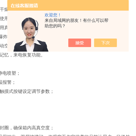
干燥可以轻松应用于热敏性物质；
欢迎您！
使用真空干燥法可以有效缩短干燥时间；
来自局域网的朋友！有什么可以帮
助您的吗？
用真空干燥法，*干燥后不留任何残余物质；
爆炸的可能；
动空气吹动或移动；
记忆，来电恢复功能。
静电喷塑；
温报警；
，触摸式按键设定调节参数；
门封圈，确保箱内高真空度；