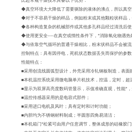
比起常规干燥技术具备以下优势：
◆真空环境大大降低了需要驱除的液体的沸点，所以真空
◆对于不容易干燥的样品，例如粉末或其他颗粒状样品，
◆各种构造复杂的机械部件或其他多孔样品经过清洗后使
◆使用更安全
----
在真空或惰性条件下，*消除氧化物遇热
◆与依靠空气循环的普通干燥相比，粉末状样品不会被流
控制特点：具有因停电，死机状态数据丢失而保护的参数
性能特点：
■采用
创流线圆弧型设计，外壳采用冷轧钢板制造，表面
■本机温控系统采用微电脑单片机技术，控温，定时，超
■显示为双屏高亮度数码管显示，示值准确直观，性能*
■温控传感器采用的是电容式
部件；
■采用进口电机及风叶；具有定时和计时功能；
■内胆均为不锈钢材料制成；半圆形四角易清洁；
■本机箱门*松紧可由用户任意调节，整体成形的硅橡胶