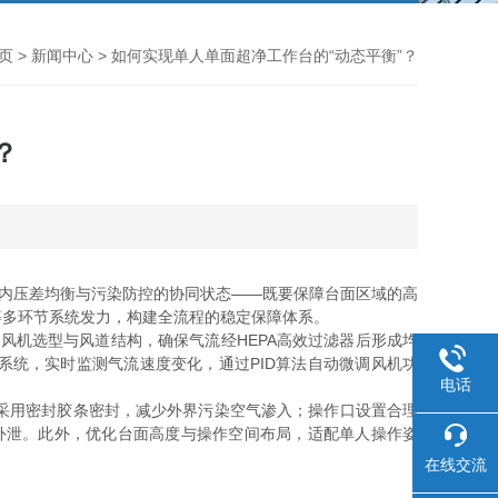
页
>
新闻中心
> 如何实现单人单面超净工作台的“动态平衡”？
？
舱内压差均衡与污染防控的协同状态——既要保障台面区域的高
等多环节系统发力，构建全流程的稳定保障体系。
机选型与风道结构，确保气流经HEPA高效过滤器后形成均
节系统，实时监测气流速度变化，通过PID算法自动微调风机功
电话
采用密封胶条密封，减少外界污染空气渗入；操作口设置合理
流外泄。此外，优化台面高度与操作空间布局，适配单人操作姿
在线交流