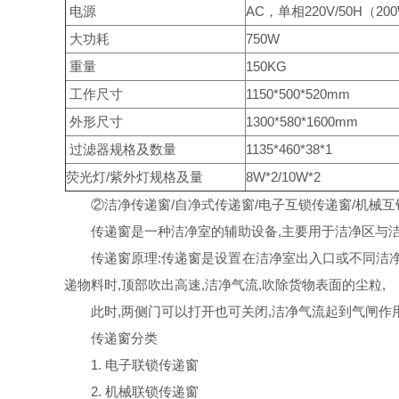
电源
AC，单相220V/50H（20
大功耗
750W
重量
150KG
工作尺寸
1150*500*520mm
外形尺寸
1300*580*1600mm
过滤器规格及数量
1135*460*38*1
荧光灯/紫外灯规格及量
8W*2/10W*2
②洁净传递窗/自净式传递窗/电子互锁传递窗/机械互锁
传递窗是一种洁净室的辅助设备,主要用于洁净区与洁净
传递窗原理:传递窗是设置在洁净室出入口或不同洁净度
递物料时,顶部吹出高速,洁净气流,吹除货物表面的尘粒,
此时,两侧门可以打开也可关闭,洁净气流起到气闸作用
传递窗分类
1. 电子联锁传递窗
2. 机械联锁传递窗