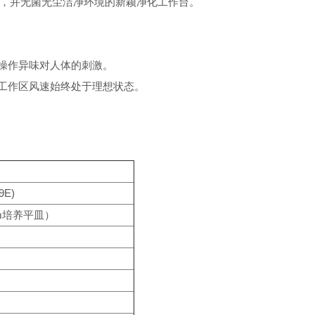
，并无菌无尘洁净环境的新颖净化工作台。
操作异味对人体的刺激。
工作区风速始终处于理想状态。
9E)
mm培养平皿）