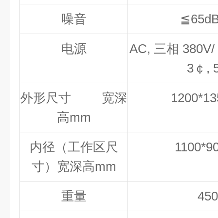
噪音
≦65d
电源
AC, 三相 380V/ 
3￠, 
外形尺寸 宽深
1200*13
高mm
内径（工作区尺
1100*9
寸）宽深高mm
重量
45