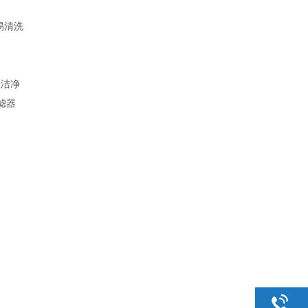
易清洗
区洁净
滤器