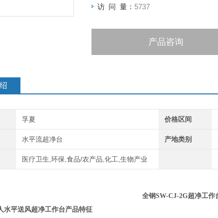
访 问 量：
5737
产品咨询
绍
孚夏
价格区间
水平流超净台
产地类别
医疗卫生,环保,食品/农产品,化工,生物产业
全钢
SW-CJ-
2G
超净
工作
人水平送风超净工作台
产品特征