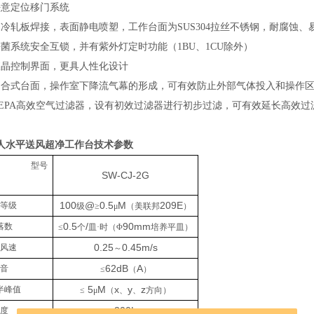
任意定位移门系统
用冷轧板焊接，表面静电喷塑，工作台面为
SUS304
拉丝不锈钢，耐腐蚀、
杀菌系统安全互锁，并有紫外灯定时功能（
1BU
、
1CU
除外）
液晶控制界面，更具人性化设计
闭合式台面，操作室下降流气幕的形成，可有效防止外部气体投入和操作
EPA
高效空气过滤器，设有初效过滤器进行初步过滤，可有效延长高效过
人水平送风超净工作台
技术参数
型号
SW-CJ-2G
100
@
0.5
M
209E
净等级
级
≥
μ
（美联邦
）
0.5
/
90mm
落数
≤
个
皿
·时（Φ
培养平皿）
0.25
0.45m/s
均风速
～
62dB
A
噪音
≤
（
）
5
M
x
y
z
半峰值
≤
μ
（
、
、
方向）
300Lx
照度
≥