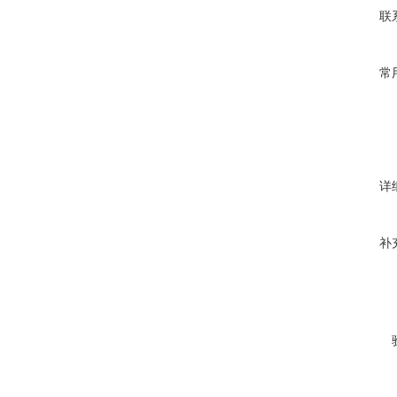
联
常
详
补