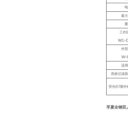
最
工作
W1
×
外
W
×
适
高效过滤
/
荧光灯
紫外
孚夏全钢双