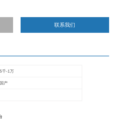
联系我们
5千-1万
国产
台