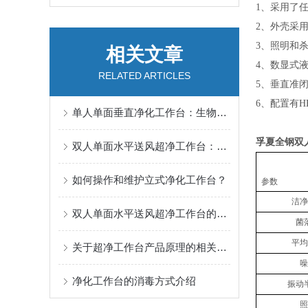
1
、采用了
2
、外壳采
3
、照明和
相关文章
4
、数显式
RELATED ARTICLES
5
、垂直准
6
、配置有
H
单人单面垂直净化工作台：生物安全与洁净操作的基础保障设备
孚夏全钢双
双人单面水平送风超净工作台：生物实验室的“安全屏障”
如何操作和维护立式净化工作台？
参数
洁
双人单面水平送风超净工作台的维护方法是什么？
菌
平
关于超净工作台产品原理的相关讲述
净化工作台的消毒方式介绍
振动