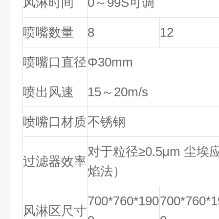
风淋时间
0～99S可调
喷嘴数量
8
12
喷嘴口直径
Φ30mm
喷出风速
15～20m/s
喷嘴口材质
不锈钢
对于粒径≥0.5μm 尘埃应
过滤器效率
焰法）
700*760*190
700*760*1
风淋区尺寸