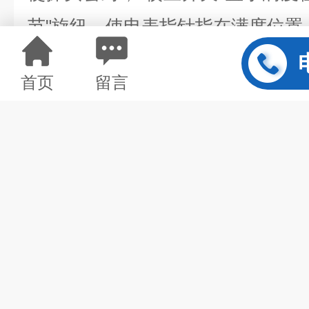
节"旋纽，使电表指针指在满度位置
④将“校正开关"置于“零位"，慢慢调
首页
留言
纽，使电表指针指在零点的位置；
⑤经以上步骤后，轻轻拉动螺塞，
可根据需要选择），并使探头上的
据电表度读数，查阅校正曲线，即
⑥在测定若干分后（10min左右）
骤一次，使仪表内的电流得到标准
开关"置于断的位置。