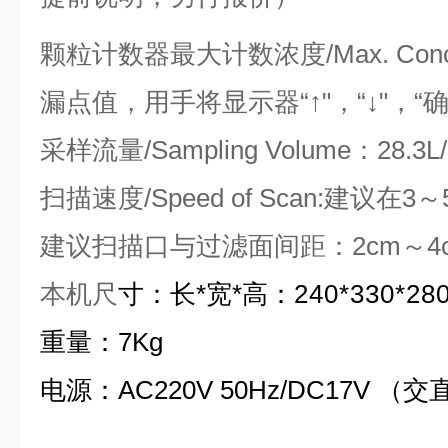
颗粒计数器最大计数浓度
/Max. Conc
漏点值，用手将显示器“↑"，“↓"，“
采样流量
/Sampling Volume
：
28.3L
扫描速度
/Speed of Scan:
建议在
3
～
建议扫描口与过滤面间距：
2cm
～
4
本机尺
寸：长
*
宽
*
高：
240*330*2
重量：
7Kg
电源：
AC220V 50Hz/DC17V
（交