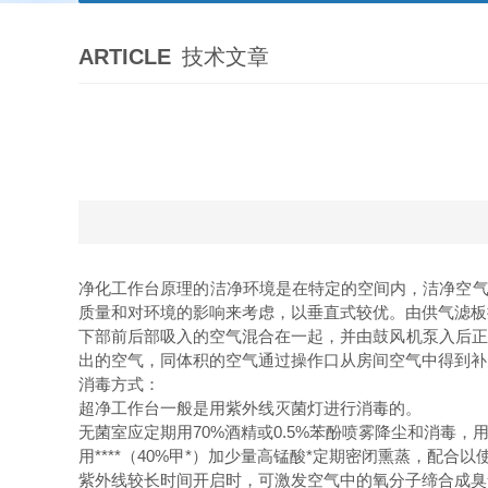
ARTICLE
技术文章
净化工作台原理的洁净环境是在特定的空间内，洁净空气
质量和对环境的影响来考虑，以垂直式较优。由供气滤板
下部前后部吸入的空气混合在一起，并由鼓风机泵入后正
出的空气，同体积的空气通过操作口从房间空气中得到补
消毒方式：
超净工作台一般是用紫外线灭菌灯进行消毒的。
无菌室应定期用70%酒精或0.5%苯酚喷雾降尘和消毒，
用****（40%甲*）加少量高锰酸*定期密闭熏蒸，配
紫外线较长时间开启时，可激发空气中的氧分子缔合成臭