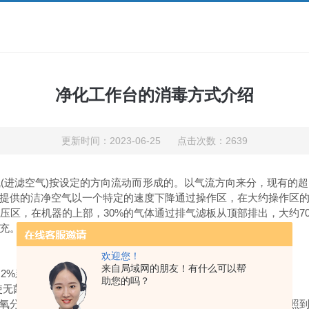
净化工作台的消毒方式介绍
更新时间：2023-06-25 点击次数：2639
(进滤空气)按设定的方向流动而形成的。以气流方向来分，现有的
提供的洁净空气以一个特定的速度下降通过操作区，在大约操作区
压区，在机器的上部，30%的气体通过排气滤板从顶部排出，大约7
充。这些空气不会进入操作区，只是形成一个空气屏障。
欢迎您！
来自局域网的朋友！有什么可以帮
用2%新洁尔*抹拭台面和用具（70%酒精也可）。
助您的吗？
合以使无菌室经常保持高度的无菌状态。
氧分子，这种气体成分有好的杀菌作用，可以对紫外线役有直接照