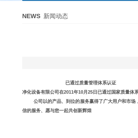
NEWS
新闻动态
已通过质量管理体系认证
净化设备有限公司在2011年10月25日已通过国家质量
公司以的产品、到位的服务赢得了广大用户和市场，产
信的服务、愿与您一起共创新辉煌