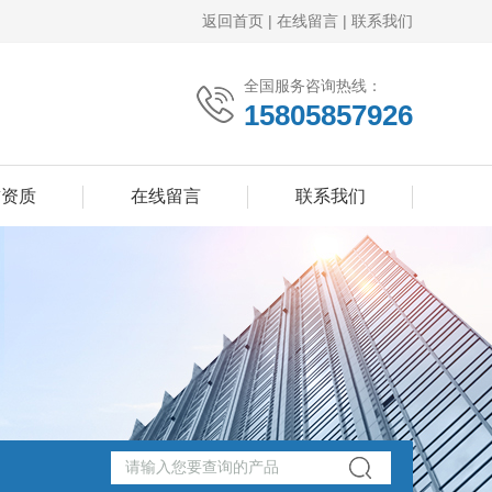
返回首页
|
在线留言
|
联系我们
全国服务咨询热线：
15805857926
誉资质
在线留言
联系我们