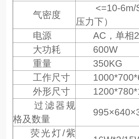
<=10-6m
气密度
压力下）
电源
AC，单相22
大功耗
600W
重量
350KG
工作尺寸
1000*700
外形尺寸
1200*780
过滤器规
995×640
格及数量
荧光灯/紫