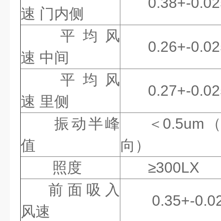
0.38+-0.0
速 门内侧
平均风
0.26+-0.
速 中间
平均风
0.27+-0.0
速 里侧
振动半峰
＜0.5um
值
向）
照度
≥300LX
前面吸入
0.35+-0.0
风速