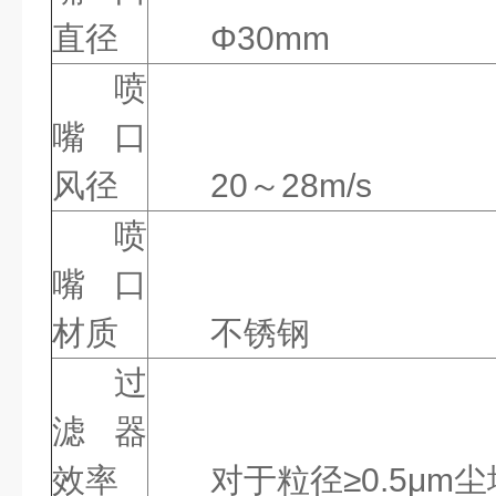
直径
Φ30mm
喷
嘴口
风径
20～28m/s
喷
嘴口
材质
不锈钢
过
滤器
效率
对于粒径≥0.5μm尘