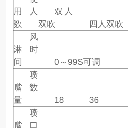
用人
双人
数
双吹
四人双吹
风
淋时
间
0～99S可调
喷
嘴数
量
18
36
喷
嘴口